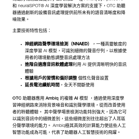
和
neuralSPOT® AI
深度學習解決方案的支援下，
OTC
助聽
器通過創新的設備音訊處理提供前所未有的語音清晰度和降
噪效果。
主要技術特性包括：
神經網路聲學環境檢測（NNAED）
，一種高靈敏度的
深度學習 AI 模型，可識別細微的聲音佇列，以根據使
用者的環境動態調整音訊處理方法
進階自適應音訊軟體處理
利用 AI 提供清晰明快的音訊
體驗
根據用戶的習慣和偏好調整
個性化聲音設置
延長電池續航時間
，全天不間斷使用
OTC 助聽器應用 Ambiq 的複雜 AI 模型 ，
通過使用深度學
習神經網路來消除背景噪音和識別聲學環境，從而改善使用
者的聆聽體驗。 其中聲學場景檢測功能特別強大，因為它可
以識別音訊中的細微差別，這些細微差別往往超出了人耳區
分聲學環境的能力。 Ambiq極其高效的計算能力使這些人工
智慧功能成為可能，代表了助聽器人工智慧技術的飛躍。