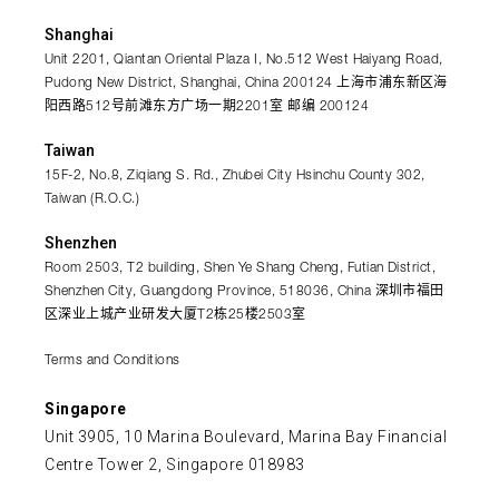
Shanghai
Unit 2201, Qiantan Oriental Plaza I, No.512 West Haiyang Road,
Pudong New District, Shanghai, China 200124 上海市浦东新区海
阳西路512号前滩东方广场一期2201室 邮编 200124
Taiwan
15F-2, No.8, Ziqiang S. Rd., Zhubei City Hsinchu County 302,
Taiwan (R.O.C.)
Shenzhen
Room 2503, T2 building, Shen Ye Shang Cheng, Futian District,
Shenzhen City, Guangdong Province, 518036, China 深圳市福田
区深业上城产业研发大厦T2栋25楼2503室
Terms and Conditions
Singapore
Unit 3905, 10 Marina Boulevard, Marina Bay Financial
Centre Tower 2, Singapore 018983