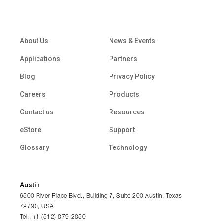
About Us
News & Events
Applications
Partners
Blog
Privacy Policy
Careers
Products
Contact us
Resources
eStore
Support
Glossary
Technology
Austin
6500 River Place Blvd., Building 7, Suite 200 Austin, Texas
78730, USA
Tel:: +1 (512) 879-2850