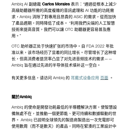
Ambiq AI
副總裁
Carlos Morales
表示：
“
通過從根本上減少
高級助聽器所需的高度複雜的音訊處理和
AI
功能的功耗需
求，
Ambiq
消除了對專用且昂貴的
ASIC
的需求，從而加快
了產品週期，同時降低了成本
。
“
利用我們尖端的人工智慧
技術來提高音質，我們可以讓
OTC
助聽器更容易
普及應
用
。
”
OTC 助听器正处于快速扩张的市场中。自 FDA 2022 年批
准以来，该市场经历了显着的同比增长。尽管增长了这种增
长，但高消费者退货率凸显了对先进音频技术的需求——
Ambiq 旨在通过先进的半导体技术填补这一空白。
有关更多信息，请访问 Ambiq 的
耳戴式设备应用
页面
。
關於Ambiq
Ambiq
的使命是開發功耗最低的半導體解決方案，使智慧設
備無處不在，並推動一個更節能、更可持續和數據驅動的世
界。
Ambiq
已説明全球領先的製造商製造出一次充電即可
使用數周（而不是數天）的產品，同時在緊湊的工業設計中