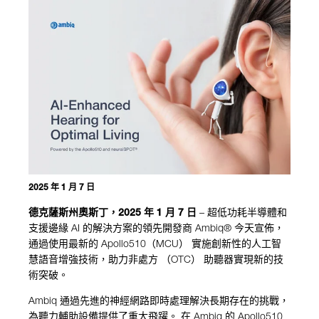
2025 年 1 月 7 日
德克薩斯州奧斯丁，
2025
年
1
月
7
日
–
超低功耗半導體和
支援邊緣
AI
的解決方案的領先開發商
Ambiq®
今天宣佈，
通過使用最新的
Apollo510
（
MCU
）
實施
創新
性的人工智
慧語音增強技術，
助力
非處方
（
OTC
）
助聽器實現
新的
技
術突破。
Ambiq
通過先進的神經網路即時處理解決長期存在的挑戰，
為聽力輔助設備提供了重大飛躍。
在
Ambiq
的
Apollo510