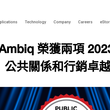
plications
Technology
Company
Careers
eStor
Artasie AM1815
Ambiq 榮獲兩項 202
Artasie AM1805
Artasie AM0815
公共關係和行銷卓
us
Artasie AM0805
in