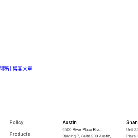
裁
新聞稿 | 博客文章
Policy
Austin
Shan
6500 River Place Blvd.,
Unit 2
Products
Building 7, Suite 200 Austin,
Plaza 