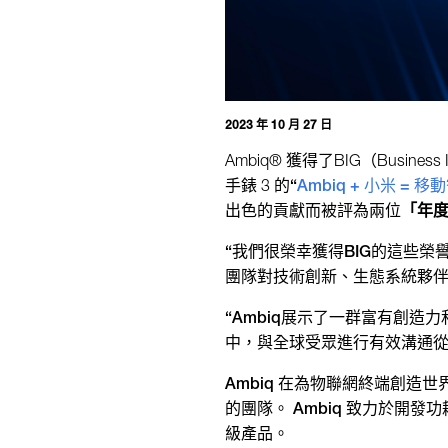
2023 年 10 月 27 日
Ambiq® 獲得了BIG（Busines
手錶 3 的
“
Ambiq + 小米 = 移
出色的貢獻而被評為兩位
「年
“我們很榮幸獲得BIG的這些榮譽認
團隊對技術創新、生態系統夥伴
“Ambiq展示了一群富有創造力
中，與全球受眾進行有效溝通從
Ambiq 在為物聯網終端創造
的團隊。 Ambiq 致力於
級產品。