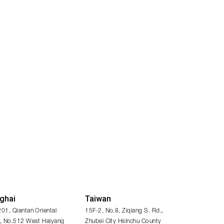
ghai
Taiwan
201, Qiantan Oriental
15F-2, No.8, Ziqiang S. Rd.,
I, No.512 West Haiyang
Zhubei City Hsinchu County