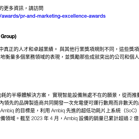
獎的更多資訊，請訪問
om/awards/pr-and-marketing-excellence-awards
 Group)
界中真正的人才和卓越業績。 與其他行業獎項規則不同，這些獎
性地衡量多個業務領域的表現，並獎勵那些成就突出的公司和個
發超低功耗的半導體解決方案， 實現智能設備無處不在的願景，從而
家業內領先的品牌製造商共同開發一次充電便可運行數周而非數天
biq 的目標是，利用 Ambiq 先進的超低功耗片上系統（So
域。截至 2023 年 4 月，Ambiq 設備的銷量已累計超過 